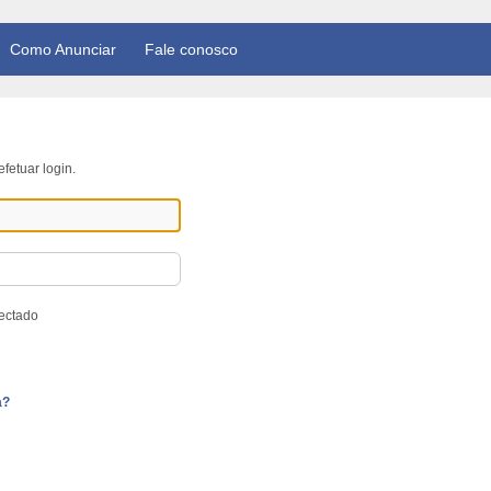
Como Anunciar
Fale conosco
fetuar login.
ectado
a?