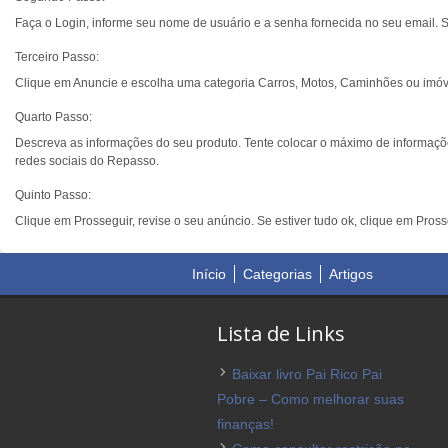
Faça o Login, informe seu nome de usuário e a senha fornecida no seu email. Se
Terceiro Passo:
Clique em Anuncie e escolha uma categoria Carros, Motos, Caminhões ou imóv
Quarto Passo:
Descreva as informações do seu produto. Tente colocar o máximo de informações
redes sociais do Repasso.
Quinto Passo:
Clique em Prosseguir, revise o seu anúncio. Se estiver tudo ok, clique em Pros
Início
Categorias
Artigos
Lista de Links
Baixar livro Pai Rico Pai
Pobre – Como melhorar suas
finanças!