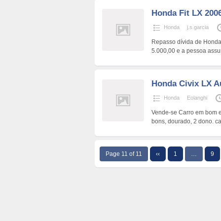
Honda Fit LX 200
Honda
j.s.garcia
Repasso dívida de Honda 
5.000,00 e a pessoa ass
Honda Civix LX A
Honda
Eolanghi
Vende-se Carro em bom es
bons, dourado, 2 dono. c
Page 11 of 11
‹‹
1
…
9