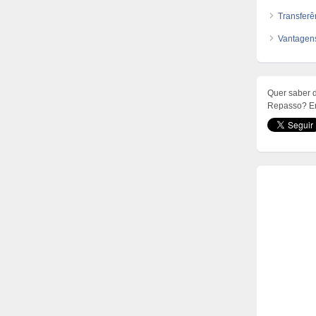
Transferê
Vantagen
Quer saber 
Repasso? Enc