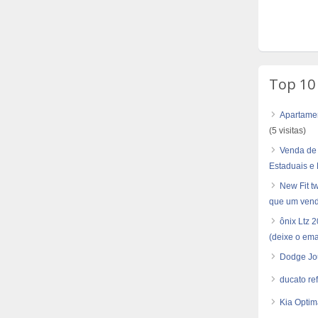
Top 10
Apartamen
(5 visitas)
Venda de
Estaduais e
New Fit tw
que um vend
ônix Ltz 
(deixe o ema
Dodge Jo
ducato re
Kia Optim