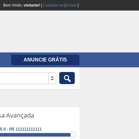
Bem Vindo,
visitante!
[
Cadastre-se
|
Entrar
]
ANUNCIE GRÁTIS
sa Avançada