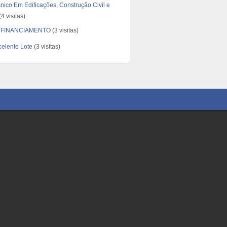
nico Em Edificações, Construção Civil e
4 visitas)
FINANCIAMENTO
(3 visitas)
elente Lote
(3 visitas)