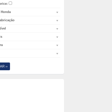
price:
 Honda
abricação
ível
is
ra
AR ››