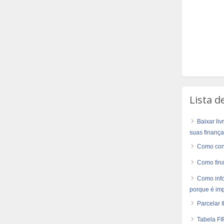
Lista d
Baixar li
suas finança
Como cons
Como fina
Como info
porque é imp
Parcelar I
Tabela FI