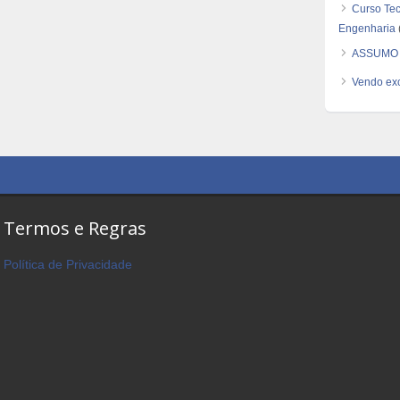
Curso Tec
Engenharia
(
ASSUMO 
Vendo exc
Termos e Regras
Política de Privacidade