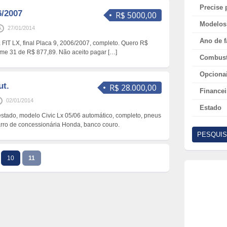
Precise 
6/2007
R$ 5000,00
Modelos
27/01/2014
Ano de f
FIT LX, final Placa 9, 2006/2007, completo. Quero R$
ume 31 de R$ 877,89. Não aceito pagar
[…]
Combust
Opciona
ut.
R$ 28.000,00
Financei
02/01/2014
Estado
tado, modelo Civic Lx 05/06 automático, completo, pneus
arro de concessionária Honda, banco couro.
PESQUIS
10
11