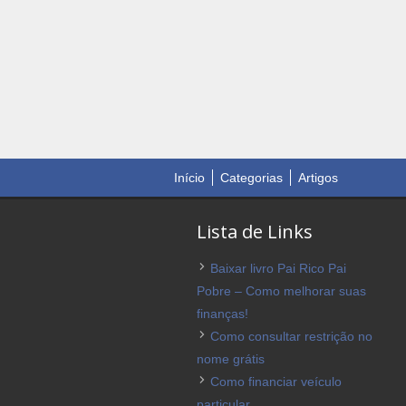
Início
Categorias
Artigos
Lista de Links
Baixar livro Pai Rico Pai
Pobre – Como melhorar suas
finanças!
Como consultar restrição no
nome grátis
Como financiar veículo
particular