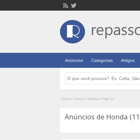
Anúncios
Categorias
Artigos
Início
»
Carros
»
Honda
»
Page 11
Anúncios de Honda (11