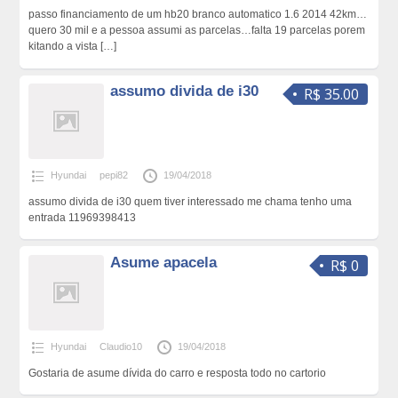
passo financiamento de um hb20 branco automatico 1.6 2014 42km…
quero 30 mil e a pessoa assumi as parcelas…falta 19 parcelas porem
kitando a vista
[…]
assumo divida de i30
R$ 35.00
Hyundai
pepi82
19/04/2018
assumo divida de i30 quem tiver interessado me chama tenho uma
entrada 11969398413
Asume apacela
R$ 0
Hyundai
Claudio10
19/04/2018
Gostaria de asume dívida do carro e resposta todo no cartorio