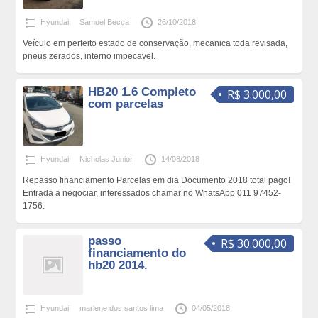
Hyundai
Samuel Becca
26/10/2018
Veículo em perfeito estado de conservação, mecanica toda revisada,
pneus zerados, interno impecavel.
HB20 1.6 Completo
R$ 3.000,00
com parcelas
Hyundai
Nicholas Junior
14/08/2018
Repasso financiamento Parcelas em dia Documento 2018 total pago!
Entrada a negociar, interessados chamar no WhatsApp 011 97452-
1756.
passo
R$ 30.000,00
financiamento do
hb20 2014.
Hyundai
marlene dos santos lima
04/05/2018