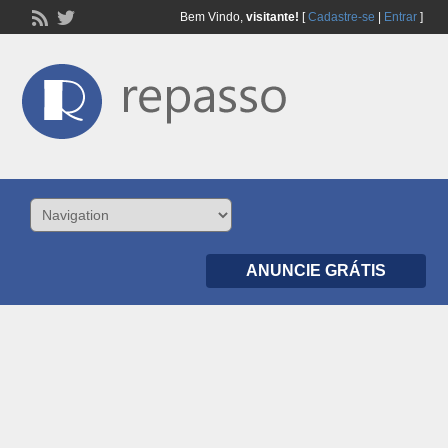
Bem Vindo,
visitante!
[
Cadastre-se
|
Entrar
]
ANUNCIE GRÁTIS