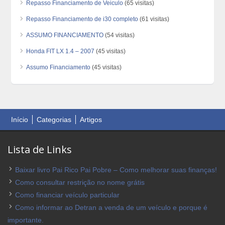
Repasso Financiamento de Veiculo
(65 visitas)
Repasso Financiamento de i30 completo
(61 visitas)
ASSUMO FINANCIAMENTO
(54 visitas)
Honda FIT LX 1.4 – 2007
(45 visitas)
Assumo Financiamento
(45 visitas)
Início
Categorias
Artigos
Lista de Links
Baixar livro Pai Rico Pai Pobre – Como melhorar suas finanças!
Como consultar restrição no nome grátis
Como financiar veículo particular
Como informar ao Detran a venda de um veículo e porque é
importante.