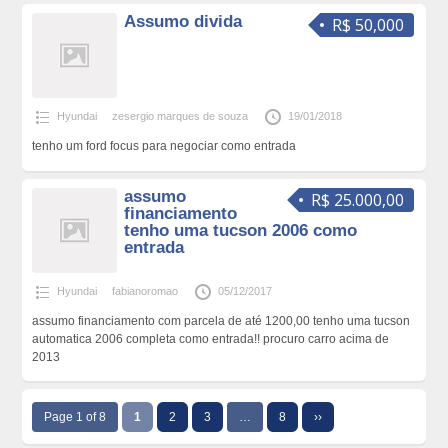
Assumo divida
R$ 50,000
Hyundai
zesergio marques de souza
19/01/2018
tenho um ford focus para negociar como entrada
assumo
R$ 25.000,00
financiamento
tenho uma tucson 2006 como
entrada
Hyundai
fabianoromao
05/12/2017
assumo financiamento com parcela de até 1200,00 tenho uma tucson
automatica 2006 completa como entrada!! procuro carro acima de
2013
Page 1 of 8
1
2
3
…
8
››