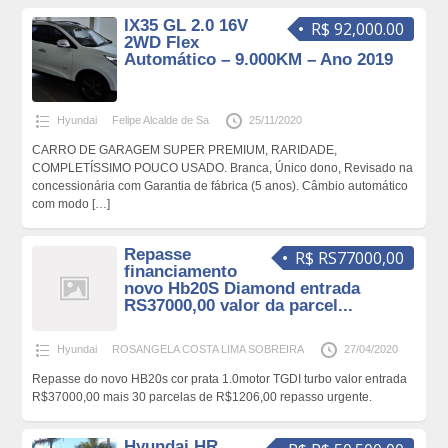
IX35 GL 2.0 16V
R$ 92,000.00
2WD Flex
Automático – 9.000KM – Ano 2019
Hyundai
Felipe Alcalde de Sa
25/11/2020
CARRO DE GARAGEM SUPER PREMIUM, RARIDADE,
COMPLETÍSSIMO POUCO USADO. Branca, Único dono, Revisado na
concessionária com Garantia de fábrica (5 anos). Câmbio automático
com modo
[…]
Repasse
R$ RS77000,00
financiamento
novo Hb20S Diamond entrada
RS37000,00 valor da parcel...
Hyundai
ROSANGELA COSTA LIMA SOBREIRA
27/04/2020
Repasse do novo HB20s cor prata 1.0motor TGDI turbo valor entrada
R$37000,00 mais 30 parcelas de R$1206,00 repasso urgente.
Hyundai HR