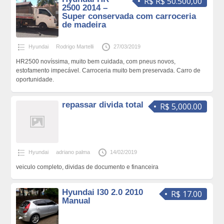
R$ R$ 50.500,00
2500 2014 –
Super conservada com carroceria
de madeira
Hyundai
Rodrigo Martelli
27/03/2019
HR2500 novíssima, muito bem cuidada, com pneus novos,
estofamento impecável. Carroceria muito bem preservada. Carro de
oportunidade.
repassar divida total
R$ 5,000.00
Hyundai
adriano palma
14/02/2019
veiculo completo, dividas de documento e financeira
Hyundai I30 2.0 2010
R$ 17.00
Manual