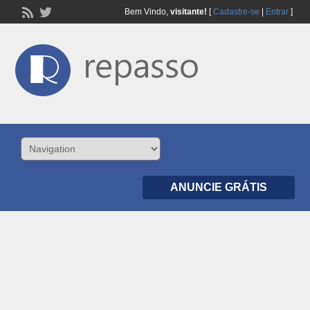
Bem Vindo,
visitante!
[
Cadastre-se
|
Entrar
]
ANUNCIE GRÁTIS