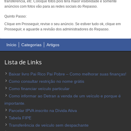
transferência, etc. Coloque fotos pois terá maior visibilidade e somente
anúncios com fotos vão para as redes sociais do Repasso.
Quinto Passo:
Clique em Prosseguir, revise o seu anúncio. Se estiver tudo ok, clique em
Prosseguir, e aguarde a revisão dos administradores do Repasso.
Início
Categorias
Artigos
Lista de Links
Baixar livro Pai Rico Pai Pobre – Como melhorar suas finanças!
Como consultar restrição no nome grátis
Como financiar veículo particular
Como informar ao Detran a venda de um veículo e porque é
importante.
Parcelar IPVA inscrito na Dívida Ativa
Tabela FIPE
Transferência de veículo sem despachante