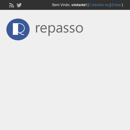
Bem Vindo,
visitante!
[
Cadastre-se
|
Entrar
]