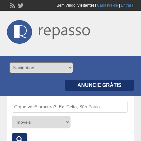
Bem Vindo,
visitante!
[
Cadastre-se
|
Entrar
]
ANUNCIE GRÁTIS