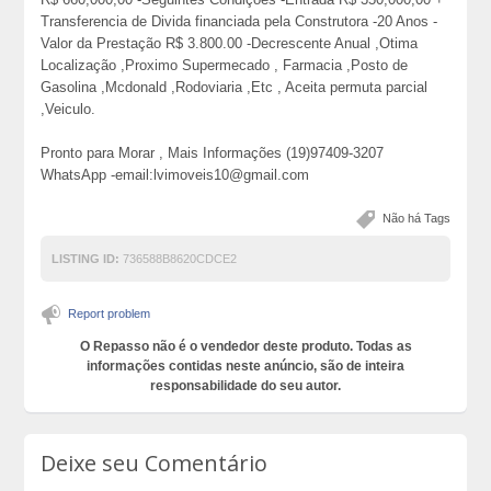
Transferencia de Divida financiada pela Construtora -20 Anos -
Valor da Prestação R$ 3.800.00 -Decrescente Anual ,Otima
Localização ,Proximo Supermecado , Farmacia ,Posto de
Gasolina ,Mcdonald ,Rodoviaria ,Etc , Aceita permuta parcial
,Veiculo.
Pronto para Morar , Mais Informações (19)97409-3207
WhatsApp -email:lvimoveis10@gmail.com
Não há Tags
LISTING ID:
736588B8620CDCE2
Report problem
O Repasso não é o vendedor deste produto. Todas as
informações contidas neste anúncio, são de inteira
responsabilidade do seu autor.
Deixe seu Comentário