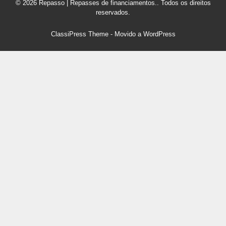
© 2026 Repasso | Repasses de financiamentos.. Todos os direitos
reservados.
ClassiPress Theme
- Movido a
WordPress