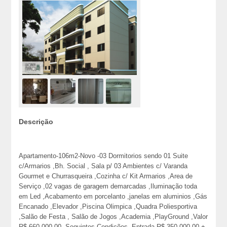
Descrição
Apartamento-106m2-Novo -03 Dormitorios sendo 01 Suite
c/Armarios ,Bh. Social , Sala p/ 03 Ambientes c/ Varanda
Gourmet e Churrasqueira ,Cozinha c/ Kit Armarios ,Area de
Serviço ,02 vagas de garagem demarcadas ,Iluminação toda
em Led ,Acabamento em porcelanto ,janelas em aluminios ,Gás
Encanado ,Elevador ,Piscina Olimpica ,Quadra Poliesportiva
,Salão de Festa , Salão de Jogos ,Academia ,PlayGround ,Valor
R$ 660,000,00 -Seguintes Condições -Entrada R$ 350,000,00 +