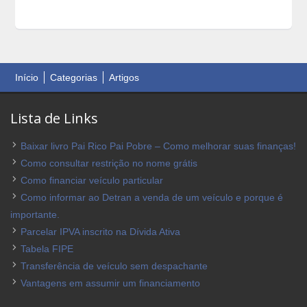
Início
Categorias
Artigos
Lista de Links
Baixar livro Pai Rico Pai Pobre – Como melhorar suas finanças!
Como consultar restrição no nome grátis
Como financiar veículo particular
Como informar ao Detran a venda de um veículo e porque é
importante.
Parcelar IPVA inscrito na Dívida Ativa
Tabela FIPE
Transferência de veículo sem despachante
Vantagens em assumir um financiamento