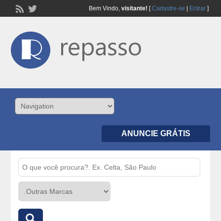
Bem Vindo,
visitante!
[
Cadastre-se
|
Entrar
]
ANUNCIE GRÁTIS