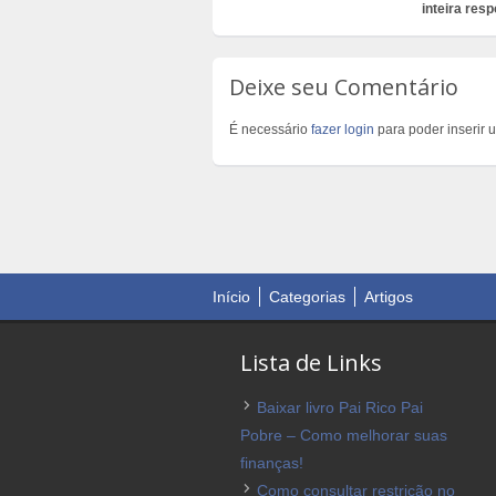
inteira resp
Deixe seu Comentário
É necessário
fazer login
para poder inserir 
Início
Categorias
Artigos
Lista de Links
Baixar livro Pai Rico Pai
Pobre – Como melhorar suas
finanças!
Como consultar restrição no