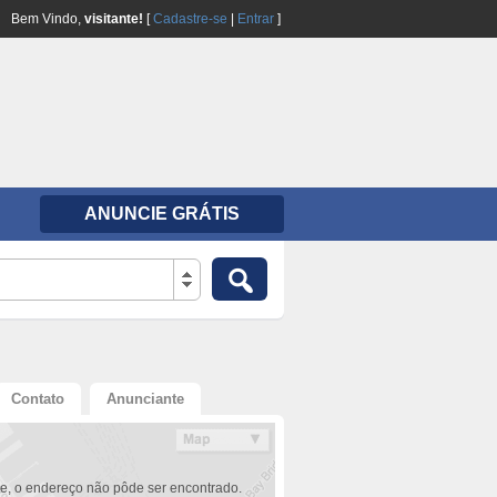
Bem Vindo,
visitante!
[
Cadastre-se
|
Entrar
]
ANUNCIE GRÁTIS
Contato
Anunciante
e, o endereço não pôde ser encontrado.