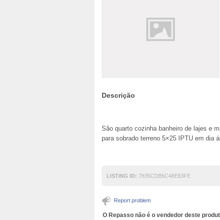
Descrição
São quarto cozinha banheiro de lajes e m
para sobrado terreno 5×25 IPTU em dia á
LISTING ID:
7835CDB5C48E83FE
Report problem
O Repasso não é o vendedor deste produt