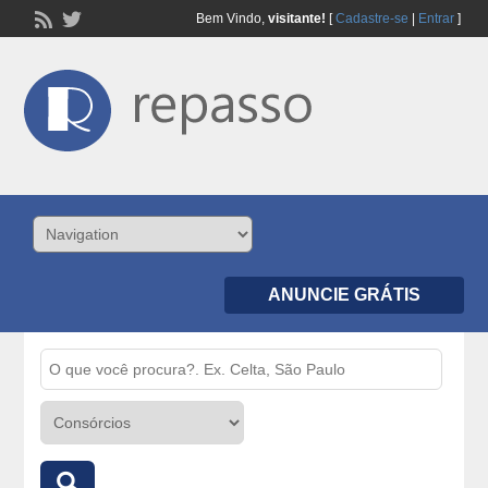
Bem Vindo,
visitante!
[
Cadastre-se
|
Entrar
]
ANUNCIE GRÁTIS