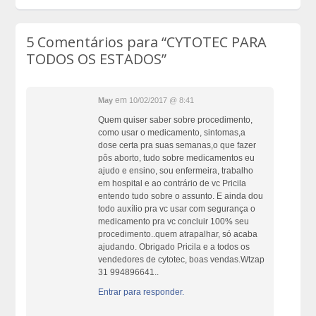
5 Comentários para
“CYTOTEC PARA
TODOS OS ESTADOS”
em
May
10/02/2017 @ 8:41
Quem quiser saber sobre procedimento,
como usar o medicamento, sintomas,a
dose certa pra suas semanas,o que fazer
pôs aborto, tudo sobre medicamentos eu
ajudo e ensino, sou enfermeira, trabalho
em hospital e ao contrário de vc Pricila
entendo tudo sobre o assunto. E ainda dou
todo auxílio pra vc usar com segurança o
medicamento pra vc concluir 100% seu
procedimento..quem atrapalhar, só acaba
ajudando. Obrigado Pricila e a todos os
vendedores de cytotec, boas vendas.Wtzap
31 994896641..
Entrar para responder.