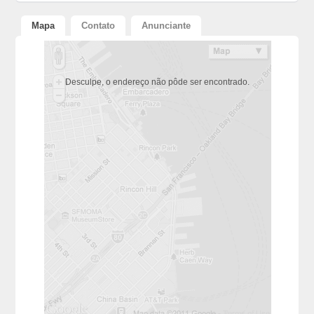
Mapa
Contato
Anunciante
Desculpe, o endereço não pôde ser encontrado.