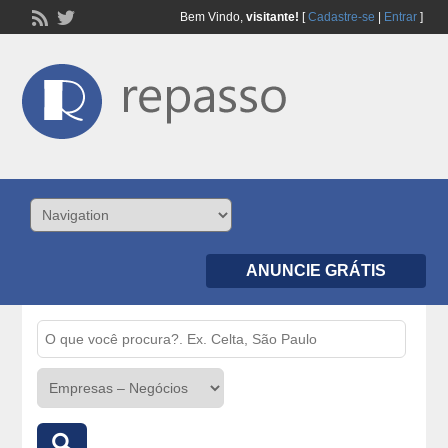
Bem Vindo,
visitante!
[
Cadastre-se
|
Entrar
]
ANUNCIE GRÁTIS