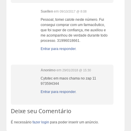
Suellen
em
09/10/2017 @ 8:08
Pessoal, tomei calote neste número. Fui
consegui comprar com um farmacêutico,
que foi super de confiança, me auxiliou e
me acompanhou de verdade durante todo
processo. 31996018661.
Entrar para responder.
Anonimo
em
29/01/2018 @ 15:30
Cytotec em maos chama no zap 11
973594344
Entrar para responder.
Deixe seu Comentário
É necessário
fazer login
para poder inserir um anúncio.