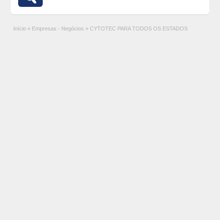
Início
»
Empresas - Negócios
»
CYTOTEC PARA TODOS OS ESTADOS