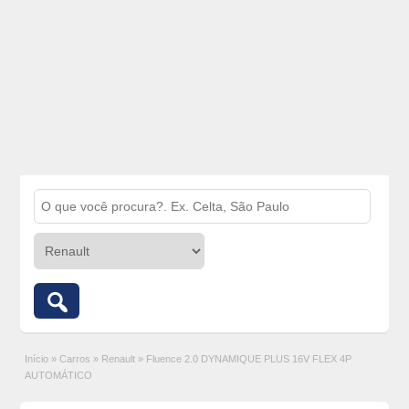
Início
»
Carros
»
Renault
»
Fluence 2.0 DYNAMIQUE PLUS 16V FLEX 4P
AUTOMÁTICO