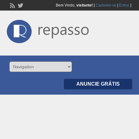
Bem Vindo,
visitante!
[
Cadastre-se
|
Entrar
]
ANUNCIE GRÁTIS