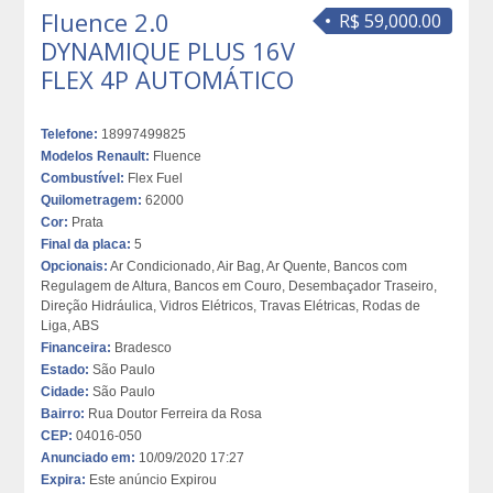
Fluence 2.0
R$ 59,000.00
DYNAMIQUE PLUS 16V
FLEX 4P AUTOMÁTICO
Telefone:
18997499825
Modelos Renault:
Fluence
Combustível:
Flex Fuel
Quilometragem:
62000
Cor:
Prata
Final da placa:
5
Opcionais:
Ar Condicionado, Air Bag, Ar Quente, Bancos com
Regulagem de Altura, Bancos em Couro, Desembaçador Traseiro,
Direção Hidráulica, Vidros Elétricos, Travas Elétricas, Rodas de
Liga, ABS
Financeira:
Bradesco
Estado:
São Paulo
Cidade:
São Paulo
Bairro:
Rua Doutor Ferreira da Rosa
CEP:
04016-050
Anunciado em:
10/09/2020 17:27
Expira:
Este anúncio Expirou