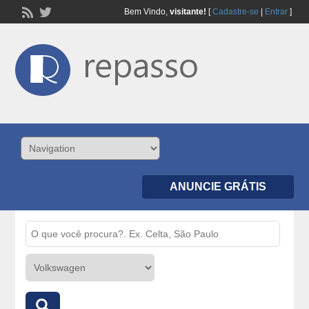
Bem Vindo,
visitante!
[
Cadastre-se
|
Entrar
]
ANUNCIE GRÁTIS