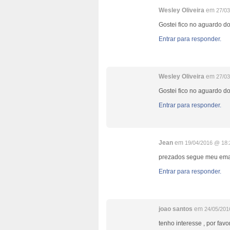
Wesley Oliveira
em
27/03
Gostei fico no aguardo do
Entrar para responder.
Wesley Oliveira
em
27/0
Gostei fico no aguardo d
Entrar para responder.
Jean
em
19/04/2016 @ 18:
prezados segue meu emai
Entrar para responder.
joao santos
em
24/05/201
tenho interesse , por favo