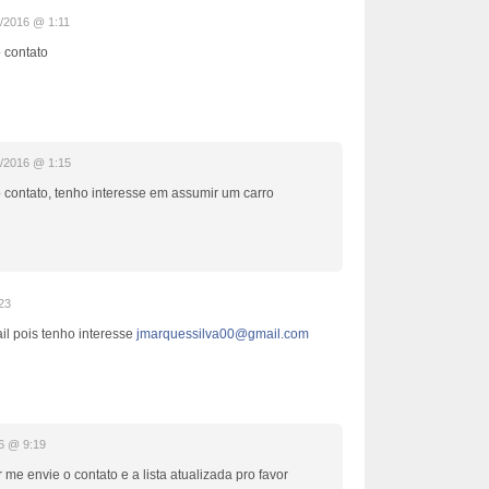
/2016 @ 1:11
 contato
3/2016 @ 1:15
o contato, tenho interesse em assumir um carro
23
l pois tenho interesse
jmarquessilva00@gmail.com
6 @ 9:19
r me envie o contato e a lista atualizada pro favor