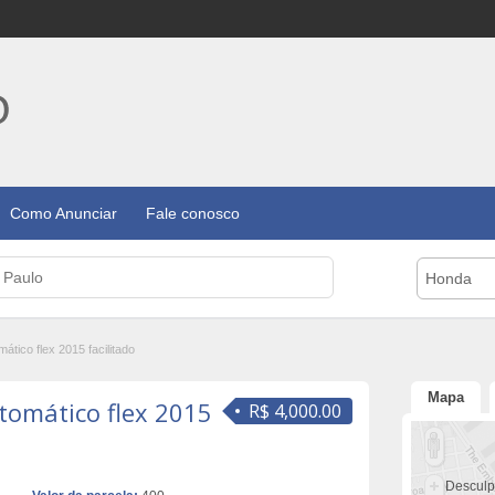
Como Anunciar
Fale conosco
Honda
ático flex 2015 facilitado
Mapa
utomático flex 2015
R$ 4,000.00
Desculp