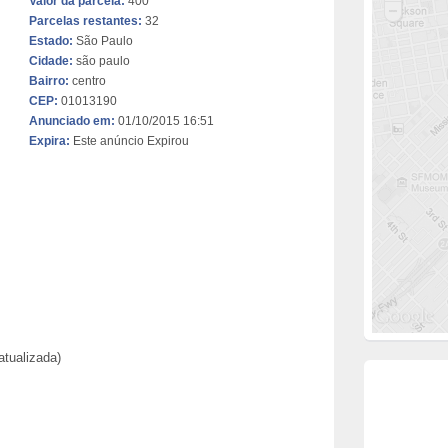
Valor da parcela:
400
Parcelas restantes:
32
Estado:
São Paulo
Cidade:
são paulo
Bairro:
centro
CEP:
01013190
Anunciado em:
01/10/2015 16:51
Expira:
Este anúncio Expirou
atualizada)