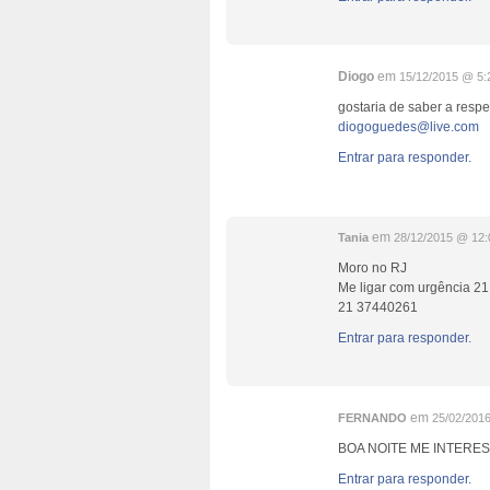
Diogo
em
15/12/2015 @ 5:
gostaria de saber a respe
diogoguedes@live.com
Entrar para responder.
em
Tania
28/12/2015 @ 12:
Moro no RJ
Me ligar com urgência 2
21 37440261
Entrar para responder.
em
FERNANDO
25/02/201
BOA NOITE ME INTERE
Entrar para responder.