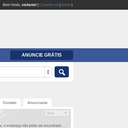
Bem Vindo,
visitante!
[
Cadastre-se
|
Entrar
]
ANUNCIE GRÁTIS
Contato
Anunciante
e, o endereço não pôde ser encontrado.