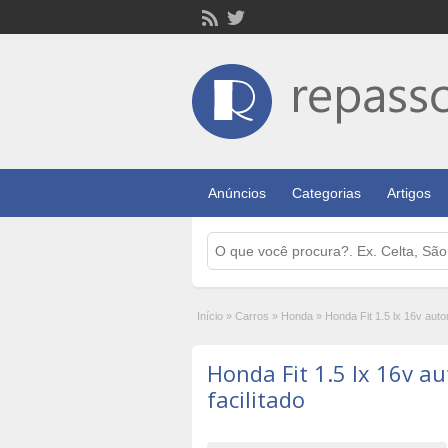
Anúncios
Categorias
Artigos
Início
»
Carros
»
Honda
»
Honda Fit 1.5 lx 16v autom
Honda Fit 1.5 lx 16v a
facilitado