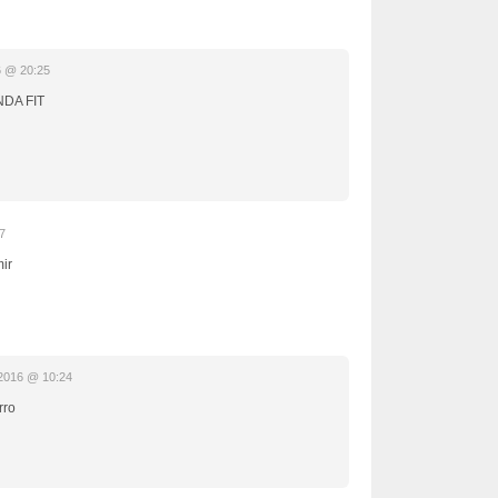
6 @ 20:25
DA FIT
7
ir
2016 @ 10:24
rro