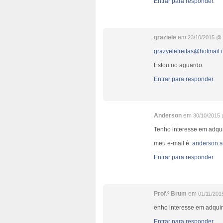
Entrar para responder.
graziele
em
23/10/2015 @ 
grazyelefreitas@hotmail
Estou no aguardo
Entrar para responder.
Anderson
em
30/10/2015 
Tenho interesse em adqui
meu e-mail é:
anderson.
Entrar para responder.
Prof.º Brum
em
01/11/201
enho interesse em adquir
Entrar para responder.