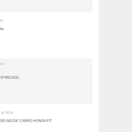
24
ito
04
1 974921931
6 @ 20:24
SSEI NESSE CARRO HONDA FIT