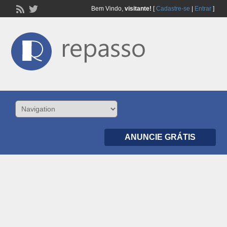
Bem Vindo,
visitante!
[
Cadastre-se
|
Entrar
]
ANUNCIE GRÁTIS