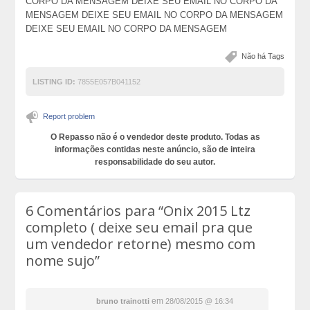
CORPO DA MENSAGEM DEIXE SEU EMAIL NO CORPO DA
MENSAGEM DEIXE SEU EMAIL NO CORPO DA MENSAGEM
DEIXE SEU EMAIL NO CORPO DA MENSAGEM
Não há Tags
LISTING ID:
7855E057B041152
Report problem
O Repasso não é o vendedor deste produto. Todas as
informações contidas neste anúncio, são de inteira
responsabilidade do seu autor.
6 Comentários para
“Onix 2015 Ltz
completo ( deixe seu email pra que
um vendedor retorne) mesmo com
nome sujo”
em
bruno trainotti
28/08/2015 @ 16:34