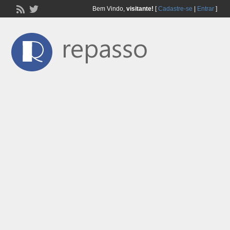
Bem Vindo,
visitante!
[
Cadastre-se
|
Entrar
]