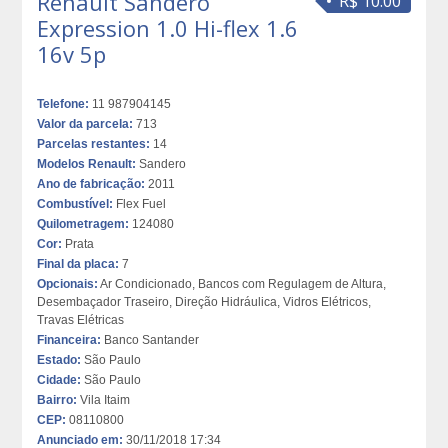
Renault Sandero
R$ 10.00
Expression 1.0 Hi-flex 1.6
16v 5p
Telefone:
11 987904145
Valor da parcela:
713
Parcelas restantes:
14
Modelos Renault:
Sandero
Ano de fabricação:
2011
Combustível:
Flex Fuel
Quilometragem:
124080
Cor:
Prata
Final da placa:
7
Opcionais:
Ar Condicionado, Bancos com Regulagem de Altura,
Desembaçador Traseiro, Direção Hidráulica, Vidros Elétricos,
Travas Elétricas
Financeira:
Banco Santander
Estado:
São Paulo
Cidade:
São Paulo
Bairro:
Vila Itaim
CEP:
08110800
Anunciado em:
30/11/2018 17:34