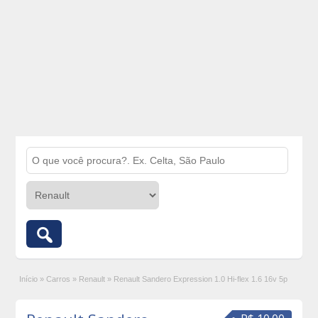
Início
»
Carros
»
Renault
»
Renault Sandero Expression 1.0 Hi-flex 1.6 16v 5p