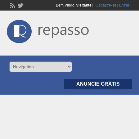
Bem Vindo,
visitante!
[
Cadastre-se
|
Entrar
]
ANUNCIE GRÁTIS