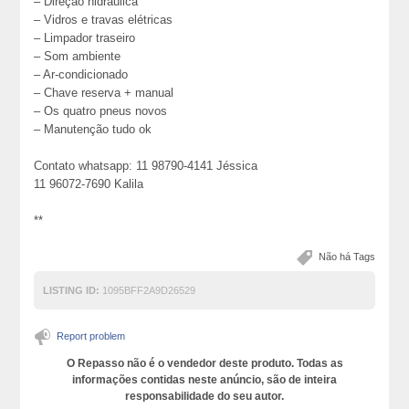
– Direção hidráulica
– Vidros e travas elétricas
– Limpador traseiro
– Som ambiente
– Ar-condicionado
– Chave reserva + manual
– Os quatro pneus novos
– Manutenção tudo ok
Contato whatsapp: 11 98790-4141 Jéssica
11 96072-7690 Kalila
**
Não há Tags
LISTING ID:
1095BFF2A9D26529
Report problem
O Repasso não é o vendedor deste produto. Todas as
informações contidas neste anúncio, são de inteira
responsabilidade do seu autor.