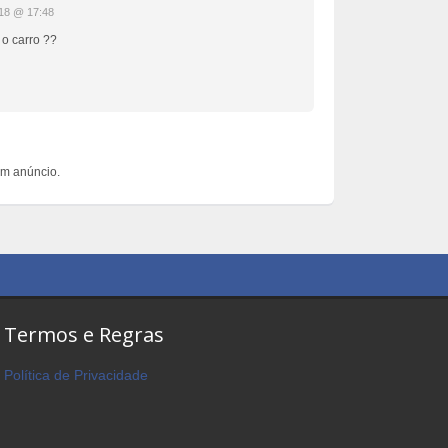
18 @ 17:48
 o carro ??
um anúncio.
Termos e Regras
Política de Privacidade