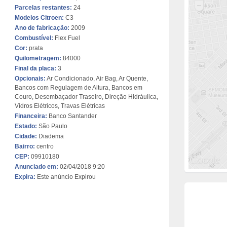
Parcelas restantes:
24
Modelos Citroen:
C3
Ano de fabricação:
2009
Combustível:
Flex Fuel
Cor:
prata
Quilometragem:
84000
Final da placa:
3
Opcionais:
Ar Condicionado, Air Bag, Ar Quente,
Bancos com Regulagem de Altura, Bancos em
Couro, Desembaçador Traseiro, Direção Hidráulica,
Vidros Elétricos, Travas Elétricas
Financeira:
Banco Santander
Estado:
São Paulo
Cidade:
Diadema
Bairro:
centro
CEP:
09910180
Anunciado em:
02/04/2018 9:20
Expira:
Este anúncio Expirou