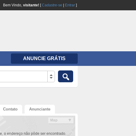
Bem Vindo,
visitante!
[
Cadastre-se
|
Entrar
]
ANUNCIE GRÁTIS
Contato
Anunciante
e, o endereço não pôde ser encontrado.