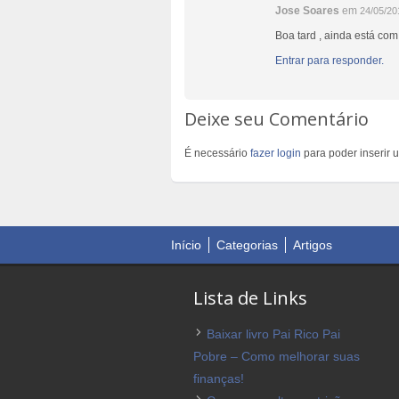
Jose Soares
em
24/05/20
Boa tard , ainda está com
Entrar para responder.
Deixe seu Comentário
É necessário
fazer login
para poder inserir 
Início
Categorias
Artigos
Lista de Links
Baixar livro Pai Rico Pai
Pobre – Como melhorar suas
finanças!