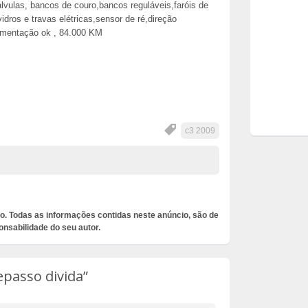
álvulas, bancos de couro,bancos reguláveis,faróis de
dros e travas elétricas,sensor de ré,direção
cumentação ok , 84.000 KM
c3 2009
o. Todas as informações contidas neste anúncio, são de
onsabilidade do seu autor.
epasso divida”