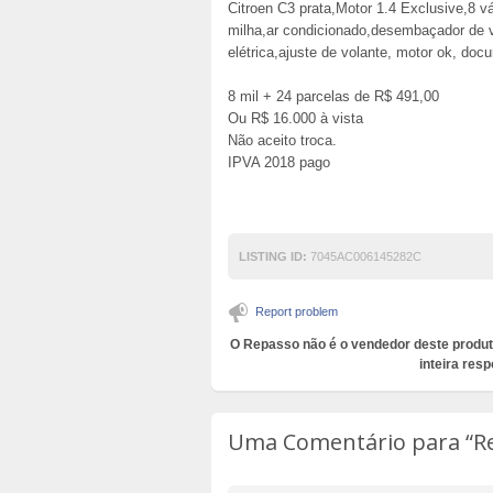
Citroen C3 prata,Motor 1.4 Exclusive,8 v
milha,ar condicionado,desembaçador de vi
elétrica,ajuste de volante, motor ok, do
8 mil + 24 parcelas de R$ 491,00
Ou R$ 16.000 à vista
Não aceito troca.
IPVA 2018 pago
LISTING ID:
7045AC006145282C
Report problem
O Repasso não é o vendedor deste produt
inteira resp
Uma Comentário para
“R