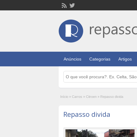
Anúncios
Categorias
Artigos
Início
»
Carros
»
Citroen
»
Repasso divida
Repasso divida