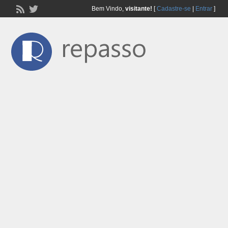
Bem Vindo,
visitante!
[
Cadastre-se
|
Entrar
]