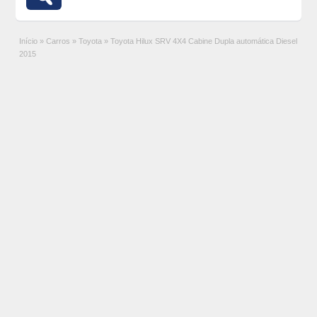
Início
»
Carros
»
Toyota
»
Toyota Hilux SRV 4X4 Cabine Dupla automática Diesel
2015