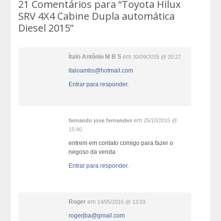
21 Comentários para
“Toyota Hilux
SRV 4X4 Cabine Dupla automática
Diesel 2015”
Ítalo Antônio M B S
em
30/09/2015 @ 20:27
italoambs@hotmail.com
Entrar para responder.
em
fernando jose fernandes
25/10/2015 @
15:40
entrem em contato comigo para fazer o
negoso da venda
Entrar para responder.
Roger
em
14/05/2016 @ 13:03
rogerjba@gmail.com