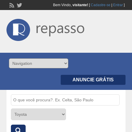
Bem Vindo,
visitante!
[
Cadastre-se
|
Entrar
]
ANUNCIE GRÁTIS