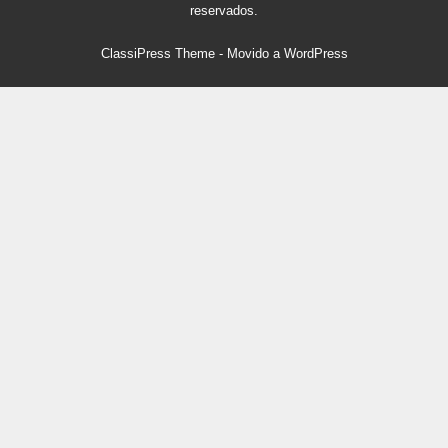
reservados.
ClassiPress Theme
- Movido a
WordPress