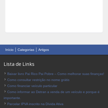
Início
Categorias
Artigos
Lista de Links
Baixar livro Pai Rico Pai Pobre – Como melhorar suas finanças!
Como consultar restrição no nome grátis
Como financiar veículo particular
Como informar ao Detran a venda de um veículo e porque é
importante.
Parcelar IPVA inscrito na Dívida Ativa