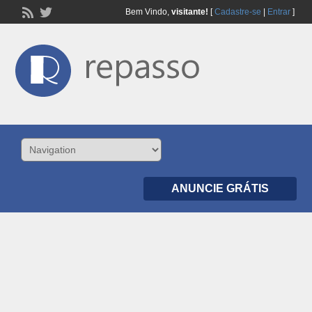
Bem Vindo,
visitante!
[
Cadastre-se
|
Entrar
]
ANUNCIE GRÁTIS