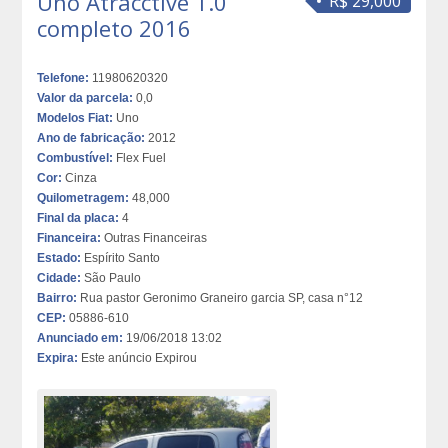
Uno Atracctive 1.0
R$ 29,000
completo 2016
Telefone:
11980620320
Valor da parcela:
0,0
Modelos Fiat:
Uno
Ano de fabricação:
2012
Combustível:
Flex Fuel
Cor:
Cinza
Quilometragem:
48,000
Final da placa:
4
Financeira:
Outras Financeiras
Estado:
Espírito Santo
Cidade:
São Paulo
Bairro:
Rua pastor Geronimo Graneiro garcia SP, casa n°12
CEP:
05886-610
Anunciado em:
19/06/2018 13:02
Expira:
Este anúncio Expirou