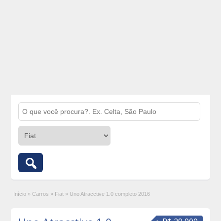
Início
»
Carros
»
Fiat
»
Uno Atracctive 1.0 completo 2016