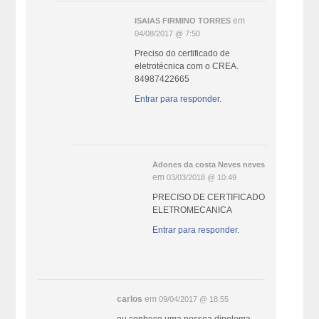
em
ISAIAS FIRMINO TORRES
04/08/2017 @ 7:50
Preciso do certificado de
eletrotécnica com o CREA.
84987422665
Entrar para responder.
Adones da costa Neves neves
em
03/03/2018 @ 10:49
PRECISO DE CERTIFICADO
ELETROMECANICA
Entrar para responder.
carlos
em
09/04/2017 @ 18:55
eu conhece uma pessoa dipoloma