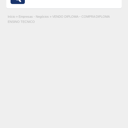
Início
»
Empresas - Negócios
»
VENDO DIPLOMA – COMPRA DIPLOMA
ENSINO TECNICO