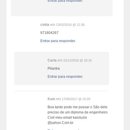
Entrar para responder.
cintia
em
13/02/2016 @ 12:38
971804267
Entrar para responder.
Carla
em
22/12/2016 @ 18:16
Pilantra
Entrar para responder.
Kaio
em
17/06/2017 @ 15:29
Boa tarde pode me passar o São dele
preciso de um diploma de engenheiro
Civil meu email kaioluzio
@yahoo.Com.br