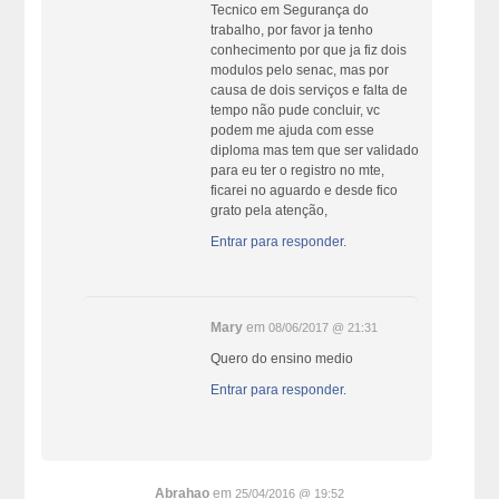
Tecnico em Segurança do
trabalho, por favor ja tenho
conhecimento por que ja fiz dois
modulos pelo senac, mas por
causa de dois serviços e falta de
tempo não pude concluir, vc
podem me ajuda com esse
diploma mas tem que ser validado
para eu ter o registro no mte,
ficarei no aguardo e desde fico
grato pela atenção,
Entrar para responder.
Mary
em
08/06/2017 @ 21:31
Quero do ensino medio
Entrar para responder.
Abrahao
em
25/04/2016 @ 19:52