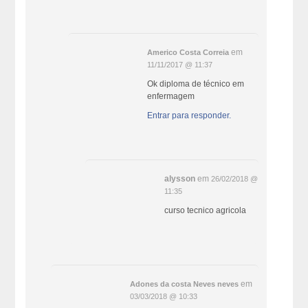
em
Americo Costa Correia
11/11/2017 @ 11:37
Ok diploma de técnico em
enfermagem
Entrar para responder.
alysson
em
26/02/2018 @
11:35
curso tecnico agricola
em
Adones da costa Neves neves
03/03/2018 @ 10:33