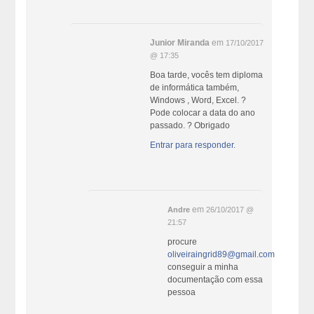
Junior Miranda
em
17/10/2017
@ 17:35
Boa tarde, vocês tem diploma
de informática também,
Windows , Word, Excel. ?
Pode colocar a data do ano
passado. ? Obrigado
Entrar para responder.
em
Andre
26/10/2017 @
21:57
procure
oliveiraingrid89@gmail.com
conseguir a minha
documentação com essa
pessoa