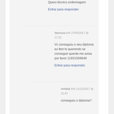
Quero técnico enfermagem
Entrar para responder.
em
Vanessa
27/05/2017 @
17:22
Vc conseguiu o seu diploma
eu tbm to querendo se
conseguir quente me avisa
por favor 11931509848
Entrar para responder.
renata
em
21/12/2017 @
21:47
conseguiu o diploma?