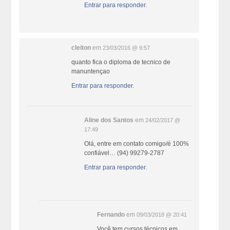
Entrar para responder.
cleiton
em
23/03/2016 @ 9:57
quanto fica o diploma de tecnico de
manuntençao
Entrar para responder.
Aline dos Santos
em
24/02/2017 @
17:49
Olá, entre em contato comigo/é 100%
confiável… (94) 99279-2787
Entrar para responder.
Fernando
em
09/03/2018 @ 20:41
Você tem cursos técnicos em