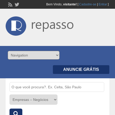
Bem Vindo,
visitante!
[
Cadastre-se
|
Entrar
]
ANUNCIE GRÁTIS