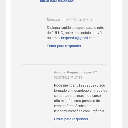
Entrar para responder.
Monaco
em
24/07/2016 @ 8:16
Diploma rápido e seguro para o mês
de JULHO, entre em contato através
do email
brspeed3@gmail.com
Entrar para responder.
em
António Reginaldo lopes
03/03/2017 @ 17:23
Pode me ligar 61998230276 sou
formado em tecnólogo em rede de
computadores mas meu curso
não me dá o crea presciso de
crea na área técnico em
telecomunicações com urgência
Entrar para responder.