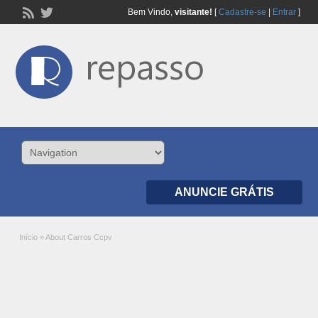
Bem Vindo,
visitante!
[
Cadastre-se
|
Entrar
]
ANUNCIE GRÁTIS
Início
»
About Carros Ccpv