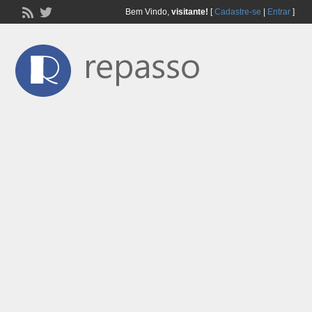
Bem Vindo,
visitante!
[
Cadastre-se
|
Entrar
]