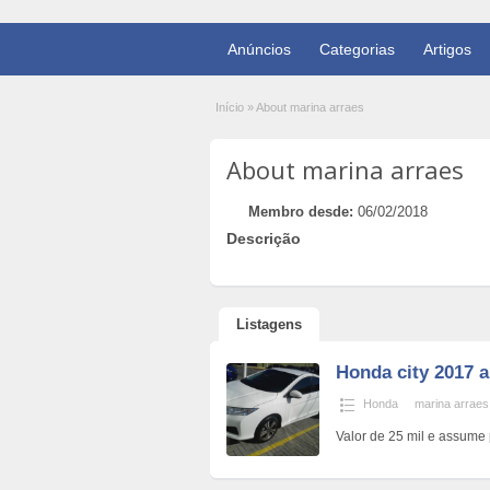
Anúncios
Categorias
Artigos
Início
»
About marina arraes
About marina arraes
Membro desde:
06/02/2018
Descrição
Listagens
Honda city 2017 
Honda
marina arraes
Valor de 25 mil e assume