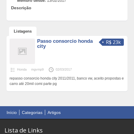
Membro desde:
13/02/2017
Descrição
Listagens
Passo consorcio honda
R$ 23k
city
Honda
mgvmp9
02/03/2017
repasso consorcio honda city 2011/2011, banco vw, aceito propostas e
carro até 20mil comi parte pg
Início
Categorias
Artigos
Lista de Links