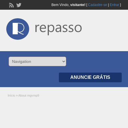
Bem Vindo,
visitante!
[
Cadastre-se
|
Entrar
]
ANUNCIE GRÁTIS
Início
»
About mgvmp9