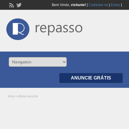
Bem Vindo,
visitante!
[
Cadastre-se
|
Entrar
]
ANUNCIE GRÁTIS
Início
»
About wesclei