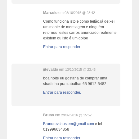
Marcelo
em
08/10/2015 @ 23:42
Como funciona isto e como leilão,já deixe i
um monte de mensagem e ninguém
retornou, estes carros anunciado realmente
existem ou isto é um golpe
Entrar para responder.
jitevaldo
em
13/10/2015 @ 23:43
boa noite eu gostaria de comprar uma
stradinha pra trabalhar 65 9612-5482
Entrar para responder.
Bruno
em
29/02/2016 @ 15:52
Brunorevchustem@gmail.com
e tel
019996634858
Entrar para responder.