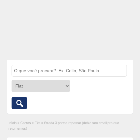
Início
»
Carros
»
Fiat
»
Strada 3 portas repasse (deixe seu email pra que
retornemos)