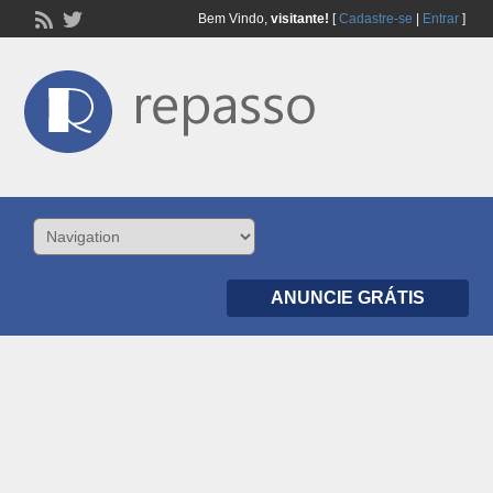
Bem Vindo,
visitante!
[
Cadastre-se
|
Entrar
]
ANUNCIE GRÁTIS