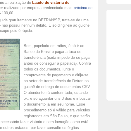
rio a realização do
Laudo de vistoria de
er realizado por empresa credenciada mais
próxima de
$ 100,00
ida gratuitamente no DETRAN/SP, trata-se de uma
 não possui nenhum débito. É só dirigir-se ao guichê
cupe pois é rápido.
Bom, papelada em mãos, é só ir ao
Banco do Brasil e pagar a taxa de
transferência (nada impede de se pagar
antes de conseguir a papelada).
Confira
todos os documentos, junte o
comprovante de pagamento e dirija-se
ao setor de transferência do Detran no
guichê de entrega de documentos CRV.
O atendente irá conferir tudo, estando
ok, é só aguardar uns 3 dias e ir buscar
o documento já em seu nome.
Esse
procedimento só é válido para veículos
registrados em São Paulo, e que serão
 necessário fazer vistoria e nem lacração como está
de outros estados, por favor consulte os órgãos