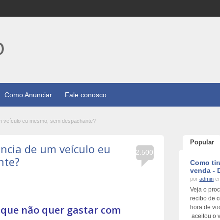
Como Anunciar
Fale conosco
um veículo eu mesmo, sem despachante?
Popular
ncia de um veículo eu
2.500
nte?
Como tir
venda -
por
admin
em
Veja o pro
recibo de 
 que não quer gastar com
hora de vo
aceitou o 