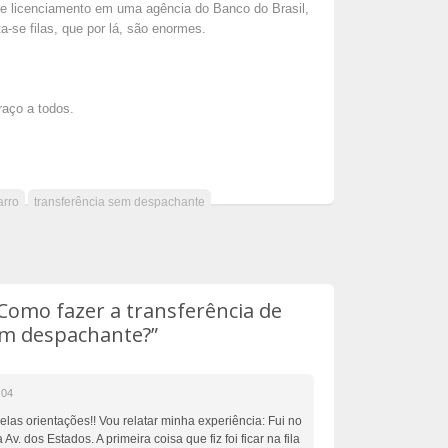
de licenciamento em uma agência do Banco do Brasil,
a-se filas, que por lá, são enormes.
raço a todos.
arro
transferência sem despachante
Como fazer a transferência de
em despachante?”
:04
elas orientações!! Vou relatar minha experiência: Fui no
Av. dos Estados. A primeira coisa que fiz foi ficar na fila