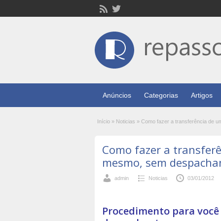
Anúncios
Categorias
Artigos
Início
»
Noticias
»
Como fazer a transferência de 
Como fazer a transferê
mesmo, sem despacha
admin
Noticias
03/01/2012
Procedimento para você