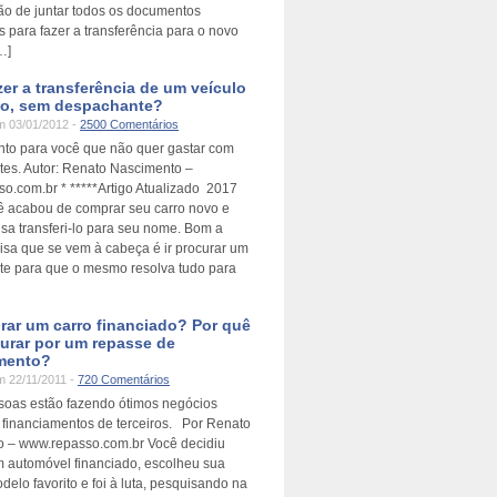
o de juntar todos os documentos
 para fazer a transferência para o novo
…]
er a transferência de um veículo
o, sem despachante?
 03/01/2012 -
2500 Comentários
to para você que não quer gastar com
es. Autor: Renato Nascimento –
o.com.br * *****Artigo Atualizado 2017
cê acabou de comprar seu carro novo e
isa transferi-lo para seu nome. Bom a
oisa que se vem à cabeça é ir procurar um
e para que o mesmo resolva tudo para
rar um carro financiado? Por quê
urar por um repasse de
amento?
 22/11/2011 -
720 Comentários
soas estão fazendo ótimos negócios
financiamentos de terceiros. Por Renato
 – www.repasso.com.br Você decidiu
 automóvel financiado, escolheu sua
elo favorito e foi à luta, pesquisando na