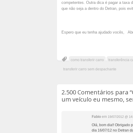
competentes.
Outra dica é pagar a taxa 
que não seja a dentro do Detran, pois evit
Espero que eu tenha ajudado vocês,
Ab
como transferir carro
transferência c
transferir carro sem despachante
2.500 Comentários para
“
um veículo eu mesmo, s
Fabio
em
19/07/2012 @ 14
Olá, bom dia!! Obrigado p
dia 16/07/12 no Detran da 