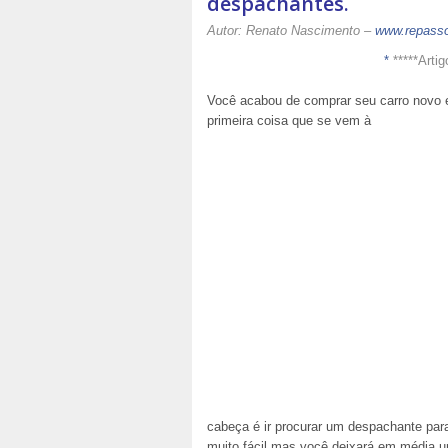
despachantes.
Autor: Renato Nascimento –
www.repass
*
*****Arti
Você acabou de comprar seu carro novo e
primeira coisa que se vem à
cabeça é ir procurar um despachante par
muito fácil mas você deixará em média un