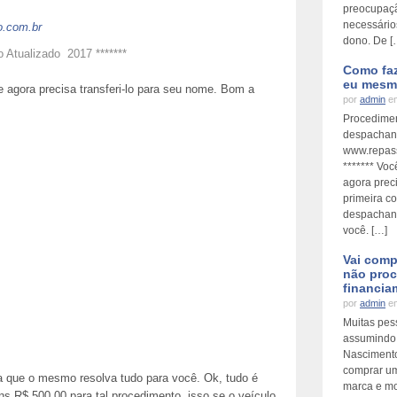
preocupaçã
necessários
o.com.br
dono. De [
go Atualizado 2017 *******
Como faz
eu mesm
 agora precisa transferi-lo para seu nome. Bom a
por
admin
em
Procedimen
despachant
www.repass
******* Vo
agora prec
primeira c
despachant
você. […]
Vai comp
não proc
financi
por
admin
em
Muitas pes
assumindo 
Nascimento
comprar um
a que o mesmo resolva tudo para você. Ok, tudo é
marca e mod
s R$ 500,00 para tal procedimento, isso se o veículo