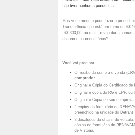
não tiver nenhuma pendência.
Mas você mesmo pode fazer o procedime
Transferência que está em torno de R$
1
R$ 300,00
ou mais
,
e vou dar algumas d
documentos necessários?
Você vai precisar:
O recibo de compra e venda (CRV)
comprador
Original e Cópia do Certificado de
Original e cópia do RG e CPF, ou 
Original e Cópia do seu comprova
2 cópias do formulário do RENAV
preenchido na unidade do Detran)
2 decalques do chassi do veículo,
cópias do formulário do RENAVA
de Vistoria.