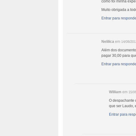
como foi minha exper
Muito obrigada a tod
Entrar para responde
Nelilica
em
14/08/201
Além dos documentos 
pagar 30,00 para qu
Entrar para responde
William
em
15/0
O despachante d
que ser Laudo, 
Entrar para resp