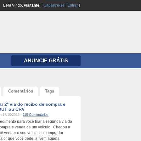
Bem Vindo,
visitante!
[
Cadastre-se
|
Entrar
]
ANUNCIE GRÁTIS
Comentários
Tags
ar 2ª via do recibo de compra e
 DUT ou CRV
 17/10/2013 -
119 Comentários
cedimento para você tirar a segunda via do
compra e venda de um veículo Chegou a
cê vender o seu veículo, o comprador
valor que você pede, aí vem aquela