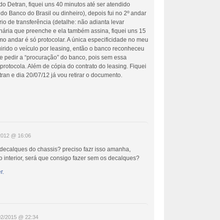
do Detran, fiquei uns 40 minutos até ser atendido
 do Banco do Brasil ou dinheiro), depois fui no 2º andar
io de transferência (detalhe: não adianta levar
onária que preenche e ela também assina, fiquei uns 15
o andar é só protocolar. A única especificidade no meu
irido o veículo por leasing, então o banco reconheceu
e pedir a “procuração” do banco, pois sem essa
rotocola. Além de cópia do contrato do leasing. Fiquei
an e dia 20/07/12 já vou retirar o documento.
2012 @ 16:06
 decalques do chassis? preciso fazr isso amanha,
o interior, será que consigo fazer sem os decalques?
r.
02/2015 @ 22:34