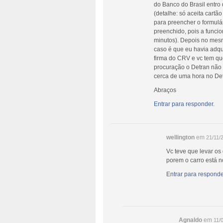
do Banco do Brasil entro 
(detalhe: só aceita cartão
para preencher o formulár
preenchido, pois a funci
minutos). Depois no mesm
caso é que eu havia adqu
firma do CRV e vc tem qu
procuração o Detran não p
cerca de uma hora no Detr
Abraços
Entrar para responder.
wellington
em
21/11/
Vc teve que levar os
porem o carro está n
Entrar para responde
Agnaldo
em
11/