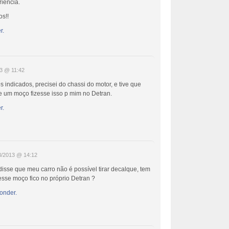
iência.
os!!
r.
3 @ 11:42
indicados, precisei do chassi do motor, e tive que
e um moço fizesse isso p mim no Detran.
r.
8/2013 @ 14:12
isse que meu carro não é possível tirar decalque, tem
esse moço fico no próprio Detran ?
onder.