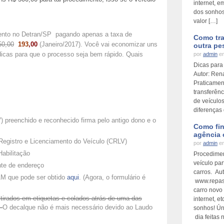
internet, e
dos sonhos
valor […]
nto no Detran/SP pagando apenas a taxa de
Como tra
50,00
193
,00
(Janeiro/2017). Você vai economizar uns
outra pe
icas para que o processo seja bem rápido.
Quais
por
admin
em
Dicas para 
Autor: Ren
Praticament
transferênc
de veículo
diferenças
 preenchido e reconhecido firma pelo antigo dono e o
Como fin
agência 
 Registro e Licenciamento do Veículo (CRLV)
por
admin
em
Habilitação
Procedimen
veículo par
nte de endereço
carros. Au
AM que pode ser obtido
aqui
. (Agora, o formulário é
www.repas
carro novo 
 tirados em etiquetas e colados atrás de uma das
internet, e
M
O decalque não é mais necessário devido ao Laudo
sonhos! Ún
dia feitas