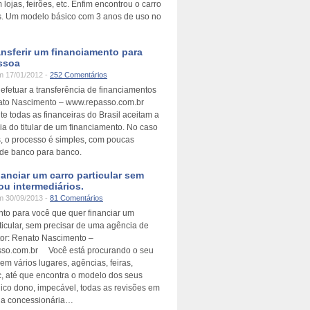
m lojas, feirões, etc. Enfim encontrou o carro
. Um modelo básico com 3 anos de uso no
nsferir um financiamento para
ssoa
 17/01/2012 -
252 Comentários
efetuar a transferência de financiamentos
ato Nascimento – www.repasso.com.br
e todas as financeiras do Brasil aceitam a
ia do titular de um financiamento. No caso
s, o processo é simples, com poucas
 de banco para banco.
anciar um carro particular sem
ou intermediários.
 30/09/2013 -
81 Comentários
to para você que quer financiar um
ticular, sem precisar de uma agência de
tor: Renato Nascimento –
so.com.br Você está procurando o seu
em vários lugares, agências, feiras,
tc, até que encontra o modelo dos seus
ico dono, impecável, todas as revisões em
 na concessionária…