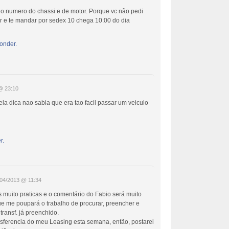
 o numero do chassi e de motor. Porque vc não pedi
ar e te mandar por sedex 10 chega 10:00 do dia
onder.
@ 23:10
ela dica nao sabia que era tao facil passar um veiculo
r.
/04/2013 @ 11:34
 muito praticas e o comentário do Fabio será muito
e me poupará o trabalho de procurar, preencher e
 transf. já preenchido.
nsferencia do meu Leasing esta semana, então, postarei