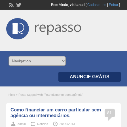
Bem Vindo,
visitante!
[
Cadastre-se
|
Entrar
]
ANUNCIE GRÁTIS
Início
»
Posts tagged with "financiamento sem agência"
Como financiar um carro particular sem
81
agência ou intermediários.
admin
Noticias
30/09/2013