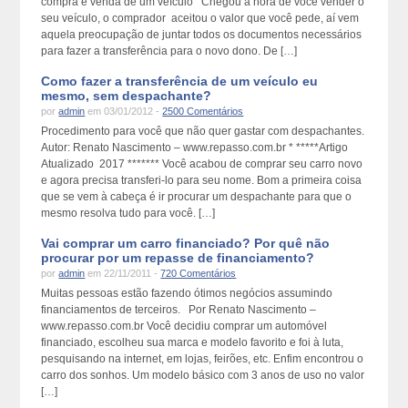
compra e venda de um veículo Chegou a hora de você vender o
seu veículo, o comprador aceitou o valor que você pede, aí vem
aquela preocupação de juntar todos os documentos necessários
para fazer a transferência para o novo dono. De […]
Como fazer a transferência de um veículo eu
mesmo, sem despachante?
por
admin
em 03/01/2012 -
2500 Comentários
Procedimento para você que não quer gastar com despachantes.
Autor: Renato Nascimento – www.repasso.com.br * *****Artigo
Atualizado 2017 ******* Você acabou de comprar seu carro novo
e agora precisa transferi-lo para seu nome. Bom a primeira coisa
que se vem à cabeça é ir procurar um despachante para que o
mesmo resolva tudo para você. […]
Vai comprar um carro financiado? Por quê não
procurar por um repasse de financiamento?
por
admin
em 22/11/2011 -
720 Comentários
Muitas pessoas estão fazendo ótimos negócios assumindo
financiamentos de terceiros. Por Renato Nascimento –
www.repasso.com.br Você decidiu comprar um automóvel
financiado, escolheu sua marca e modelo favorito e foi à luta,
pesquisando na internet, em lojas, feirões, etc. Enfim encontrou o
carro dos sonhos. Um modelo básico com 3 anos de uso no valor
[…]