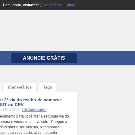
Bem Vindo,
visitante!
[
Cadastre-se
|
Entrar
]
ANUNCIE GRÁTIS
Comentários
Tags
ar 2ª via do recibo de compra e
 DUT ou CRV
 17/10/2013 -
119 Comentários
cedimento para você tirar a segunda via do
compra e venda de um veículo Chegou a
cê vender o seu veículo, o comprador
valor que você pede, aí vem aquela