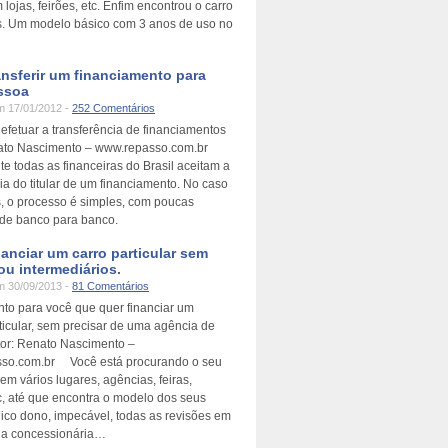
m lojas, feirões, etc. Enfim encontrou o carro
. Um modelo básico com 3 anos de uso no
nsferir um financiamento para
ssoa
 17/01/2012 -
252 Comentários
efetuar a transferência de financiamentos
ato Nascimento – www.repasso.com.br
e todas as financeiras do Brasil aceitam a
ia do titular de um financiamento. No caso
s, o processo é simples, com poucas
 de banco para banco.
anciar um carro particular sem
ou intermediários.
 30/09/2013 -
81 Comentários
to para você que quer financiar um
ticular, sem precisar de uma agência de
tor: Renato Nascimento –
so.com.br Você está procurando o seu
em vários lugares, agências, feiras,
tc, até que encontra o modelo dos seus
ico dono, impecável, todas as revisões em
 na concessionária…