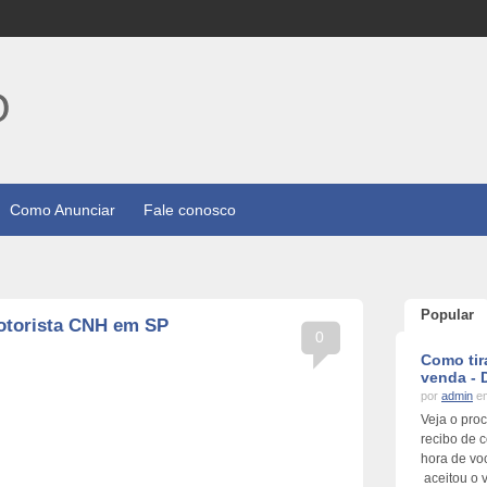
Como Anunciar
Fale conosco
Popular
motorista CNH em SP
0
Como tir
venda -
por
admin
em
Veja o pro
recibo de 
hora de vo
aceitou o 