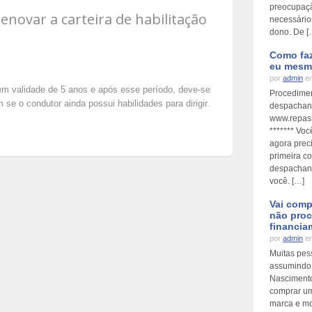
preocupaçã
enovar a carteira de habilitação
necessários
dono. De [
Como faz
eu mesm
por
admin
em
tem validade de 5 anos e após esse período, deve-se
Procedimen
se o condutor ainda possui habilidades para dirigir.
despachant
www.repass
******* Vo
agora prec
primeira c
despachant
você. […]
Vai comp
não proc
financi
por
admin
em
Muitas pes
assumindo 
Nascimento
comprar um
marca e mod