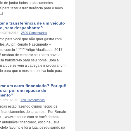
o de juntar todos os documentos
 para fazer a transferência para o novo
…]
er a transferência de um veículo
o, sem despachante?
 03/01/2012 -
2500 Comentários
to para você que não quer gastar com
es. Autor: Renato Nascimento –
o.com.br * *****Artigo Atualizado 2017
cê acabou de comprar seu carro novo e
isa transferi-lo para seu nome. Bom a
oisa que se vem à cabeça é ir procurar um
e para que o mesmo resolva tudo para
rar um carro financiado? Por quê
urar por um repasse de
amento?
 22/11/2011 -
720 Comentários
soas estão fazendo ótimos negócios
financiamentos de terceiros. Por Renato
 – www.repasso.com.br Você decidiu
 automóvel financiado, escolheu sua
elo favorito e foi à luta, pesquisando na