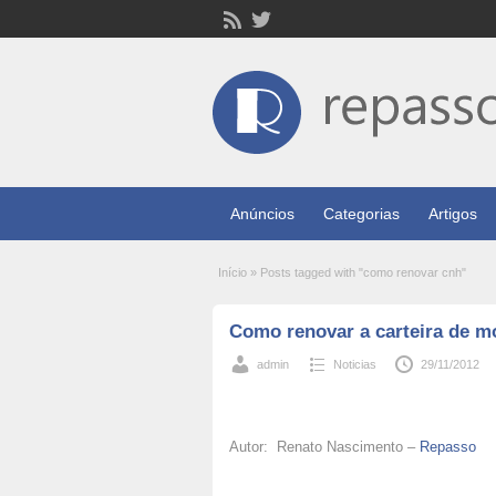
Anúncios
Categorias
Artigos
Início
»
Posts tagged with "como renovar cnh"
Como renovar a carteira de 
admin
Noticias
29/11/2012
Autor: Renato Nascimento –
Repasso