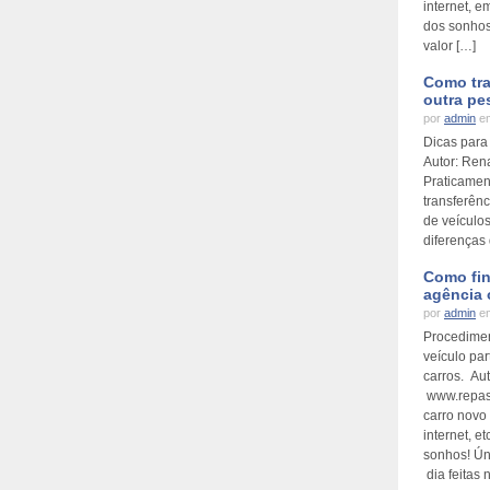
internet, e
dos sonhos
valor […]
Como tra
outra pe
por
admin
em
Dicas para 
Autor: Ren
Praticament
transferênc
de veículo
diferenças
Como fin
agência 
por
admin
em
Procedimen
veículo par
carros. Au
www.repas
carro novo 
internet, e
sonhos! Ún
dia feitas